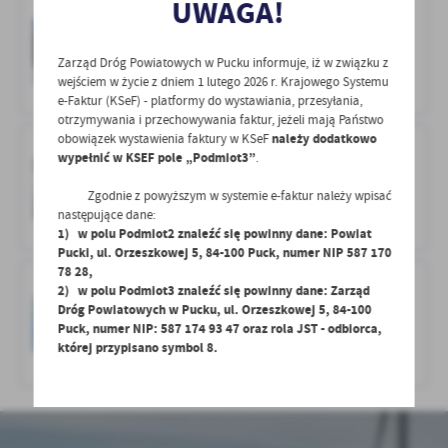
UWAGA!
ZIMOWE UTRZYMANIE - POW. PUCKI
Zarząd Dróg Powiatowych w Pucku informuje, iż w związku z
wejściem w życie z dniem 1 lutego 2026 r. Krajowego Systemu
e-Faktur (KSeF) - platformy do wystawiania, przesyłania,
otrzymywania i przechowywania faktur, jeżeli mają Państwo
obowiązek wystawienia faktury w KSeF
należy dodatkowo
wypełnić w KSEF pole „Podmiot3”
.
OZNAKOWANIE PIONOWE - POW. PUCKI
Zgodnie z powyższym w systemie e-faktur należy wpisać
następujące dane:
1) w polu Podmiot2 znaleźć się powinny dane: Powiat
Pucki, ul. Orzeszkowej 5, 84-100 Puck, numer NIP 587 170
78 28,
2) w polu Podmiot3 znaleźć się powinny dane: Zarząd
Dróg Powiatowych w Pucku, ul. Orzeszkowej 5, 84-100
WYKAZ DRÓG - POWIAT PUCKI
Puck, numer NIP: 587 174 93 47 oraz rola JST - odbiorca,
której przypisano symbol 8.