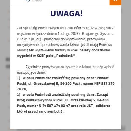
STRUGĄ!
UWAGA!
MOST W WIERZCHUCINIE UDOSTĘPNIONY DO RUCHU!
RUSZYŁA BUDOWA MOSTU W WIERZCHUCINIE
PODPISANIE UMOWY NA BUDOWĘ MOSTU W
Zarząd Dróg Powiatowych w Pucku informuje, iż w związku z
WIERZCHUCINIE
wejściem w życie z dniem 1 lutego 2026 r. Krajowego Systemu
e-Faktur (KSeF) - platformy do wystawiania, przesyłania,
2.543.455,00 ZŁ DOFINANSOWANIA Z MINISTERSTWA
otrzymywania i przechowywania faktur, jeżeli mają Państwo
INFRASTRUKTURY NA PRZEBUDOWĘ MOSTU W
obowiązek wystawienia faktury w KSeF
należy dodatkowo
WIERZCHUCINIE
wypełnić w KSEF pole „Podmiot3”
.
ROZBUDOWA DROGI POWIATOWEJ NR 1502G DĘBKI -
ODARGOWO
Zgodnie z powyższym w systemie e-faktur należy wpisać
następujące dane:
DROGA 1502G UDOSTĘPNIONA DO RUCHU!
1) w polu Podmiot2 znaleźć się powinny dane: Powiat
Pucki, ul. Orzeszkowej 5, 84-100 Puck, numer NIP 587 170
INWESTYCJA DĘBKI-ODARGOWO NABIERA KSZTAŁTU!
78 28,
PIERWSZE WARTWY NAWIERZCHNI BITUMICZNEJ NA
2) w polu Podmiot3 znaleźć się powinny dane: Zarząd
DRODZE POWIATOWEJ NR 1502G!
Dróg Powiatowych w Pucku, ul. Orzeszkowej 5, 84-100
Puck, numer NIP: 587 174 93 47 oraz rola JST - odbiorca,
BUDOWA DROGI DLA ROWERÓW NA ODCINKU DĘBKI-
której przypisano symbol 8.
ODARGOWO
POSTĘP PRAC NA DRODZE DĘBKI - ODARGOWO
UWAGA - CAŁKOWITE ZAMKNIĘCIE DROGI POWIATOWEJ