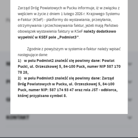
treści.
Zarząd Dróg Powiatowych w Pucku informuje, iż w związku z
Dzięki tym plikom cookies możemy zapewnić Ci większy komfort
Więcej
wejściem w życie z dniem 1 lutego 2026 r. Krajowego Systemu
korzystania z funkcjonalności naszej strony poprzez dopasowanie
e-Faktur (KSeF) - platformy do wystawiania, przesyłania,
Polityka prywatności
jej do Twoich indywidualnych preferencji. Wyrażenie zgody na
otrzymywania i przechowywania faktur, jeżeli mają Państwo
funkcjonalne i personalizacyjne pliki cookies gwarantuje
Analityczne
obowiązek wystawienia faktury w KSeF
należy dodatkowo
dostępność większej ilości funkcji na stronie.
UDOSTĘPNIJ
wypełnić w KSEF pole „Podmiot3”
.
Analityczne pliki cookies pomagają nam rozwijać się i
dostosowywać do Twoich potrzeb.
Zgodnie z powyższym w systemie e-faktur należy wpisać
następujące dane:
Cookies analityczne pozwalają na uzyskanie informacji w zakresie
Więcej
1) w polu Podmiot2 znaleźć się powinny dane: Powiat
wykorzystywania witryny internetowej, miejsca oraz częstotliwości,
NEWSLETTER
Pucki, ul. Orzeszkowej 5, 84-100 Puck, numer NIP 587 170
z jaką odwiedzane są nasze serwisy www. Dane pozwalają nam na
78 28,
ocenę naszych serwisów internetowych pod względem ich
Reklamowe
2) w polu Podmiot3 znaleźć się powinny dane: Zarząd
popularności wśród użytkowników. Zgromadzone informacje są
POMOCNE LINKI
Dróg Powiatowych w Pucku, ul. Orzeszkowej 5, 84-100
Dzięki reklamowym plikom cookies prezentujemy Ci najciekawsze
przetwarzane w formie zanonimizowanej. Wyrażenie zgody na
Puck, numer NIP: 587 174 93 47 oraz rola JST - odbiorca,
informacje i aktualności na stronach naszych partnerów.
analityczne pliki cookies gwarantuje dostępność wszystkich
której przypisano symbol 8.
GODZINY PRACY URZĘDU
funkcjonalności.
Promocyjne pliki cookies służą do prezentowania Ci naszych
Więcej
komunikatów na podstawie analizy Twoich upodobań oraz Twoich
zwyczajów dotyczących przeglądanej witryny internetowej. Treści
KONTAKT
promocyjne mogą pojawić się na stronach podmiotów trzecich lub
firm będących naszymi partnerami oraz innych dostawców usług.
Firmy te działają w charakterze pośredników prezentujących nasze