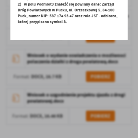
2) w polu Podmiot3 znaleźć się powinny dane: Zarząd
Dróg Powiatowych w Pucku, ul. Orzeszkowej 5, 84-100
Wniosek o wydanie zaświadczenia o dostępie do
Puck, numer NIP: 587 174 93 47 oraz rola JST - odbiorca,
drogi publicznej.docx
której przypisano symbol 8.
DOCX,
16.87 KB
POBIERZ
Format:
Wniosek o wydanie oswiadczenia o mozliwosci
polaczenia dzialki z droga powiatową.docx
DOCX,
16.7 KB
POBIERZ
Format:
Wniosek o uzgodnienie projektu zjazdu z drogi
powiatowej.docx
DOCX,
16.46 KB
POBIERZ
Format: