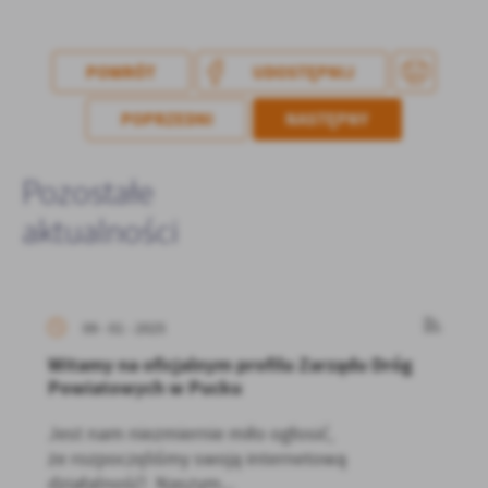
POWRÓT
UDOSTĘPNIJ
POPRZEDNI
NASTĘPNY
Pozostałe
aktualności
09 - 01 - 2025
Witamy na oficjalnym profilu Zarządu Dróg
Powiatowych w Pucku
Jest nam niezmiernie miło ogłosić,
że rozpoczęliśmy swoją internetową
działalność! Naszym...