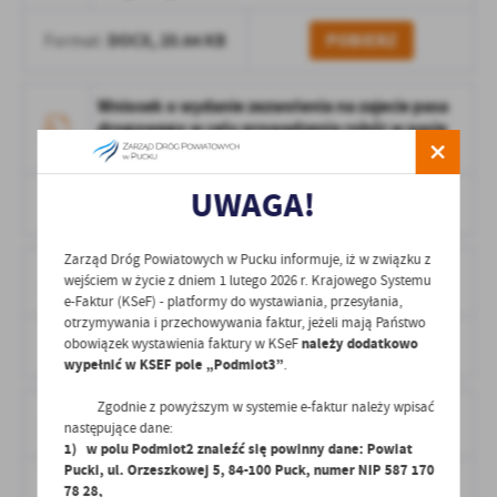
DOCX,
20.64 KB
POBIERZ
Format:
Wniosek o wydanie zezwolenia na zajecie pasa
drogowego w celu prowadzenia robót w pasie
drogowym.docx
UWAGA!
DOCX,
19.17 KB
POBIERZ
Format:
Zarząd Dróg Powiatowych w Pucku informuje, iż w związku z
Wniosek o wydanie zezwolenia na lokalizację
wejściem w życie z dniem 1 lutego 2026 r. Krajowego Systemu
urządzeń obcycych liniowych.docx
e-Faktur (KSeF) - platformy do wystawiania, przesyłania,
otrzymywania i przechowywania faktur, jeżeli mają Państwo
obowiązek wystawienia faktury w KSeF
należy dodatkowo
DOCX,
17.26 KB
POBIERZ
Format:
wypełnić w KSEF pole „Podmiot3”
.
Zgodnie z powyższym w systemie e-faktur należy wpisać
Wniosek o wydanie zezwolenia na lokalizacje
następujące dane:
lub przebudowe zjazdu.docx
1) w polu Podmiot2 znaleźć się powinny dane: Powiat
Pucki, ul. Orzeszkowej 5, 84-100 Puck, numer NIP 587 170
DOCX,
17.02 KB
POBIERZ
Format:
78 28,