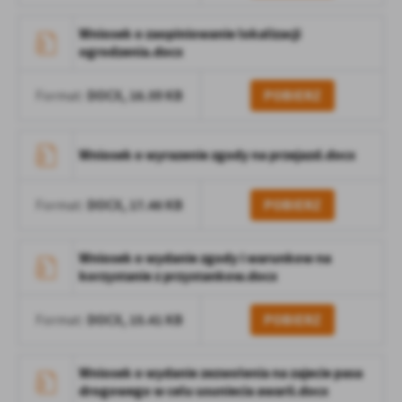
Firmy te działają w charakterze pośredników prezentujących nasze
treści w postaci wiadomości, ofert, komunikatów mediów
Wniosek o zaopiniowanie lokalizacji
społecznościowych.
ogrodzenia.docx
DOCX,
16.59 KB
POBIERZ
Format:
Wniosek o wyrazenie zgody na przejazd.docx
DOCX,
17.46 KB
POBIERZ
Format:
Wniosek o wydanie zgody i warunkow na
korzystanie z przystankow.docx
DOCX,
15.41 KB
POBIERZ
Format:
Wniosek o wydanie zezwolenia na zajecie pasa
drogowego w celu usuniecia awarii.docx