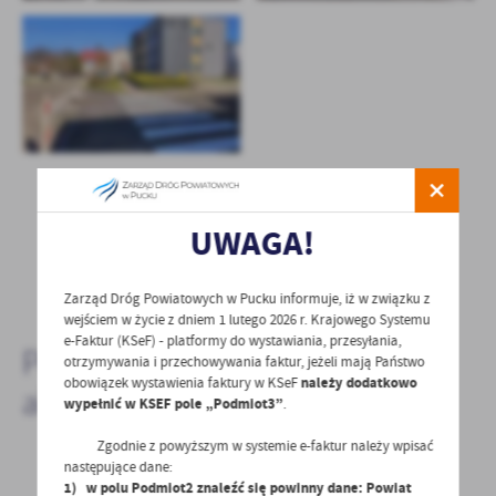
UWAGA!
POWRÓT
UDOSTĘPNIJ
POPRZEDNI
NASTĘPNY
Zarząd Dróg Powiatowych w Pucku informuje, iż w związku z
wejściem w życie z dniem 1 lutego 2026 r. Krajowego Systemu
e-Faktur (KSeF) - platformy do wystawiania, przesyłania,
Pozostałe
otrzymywania i przechowywania faktur, jeżeli mają Państwo
obowiązek wystawienia faktury w KSeF
należy dodatkowo
aktualności
wypełnić w KSEF pole „Podmiot3”
.
Zgodnie z powyższym w systemie e-faktur należy wpisać
następujące dane:
1) w polu Podmiot2 znaleźć się powinny dane: Powiat