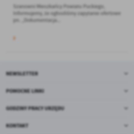
Szanowni Mieszkańcy Powiatu Puckiego,
Informujemy, że ogłosiliśmy zapytanie ofertowe
pn. „Dokumentacja...
NEWSLETTER
POMOCNE LINKI
GODZINY PRACY URZĘDU
KONTAKT