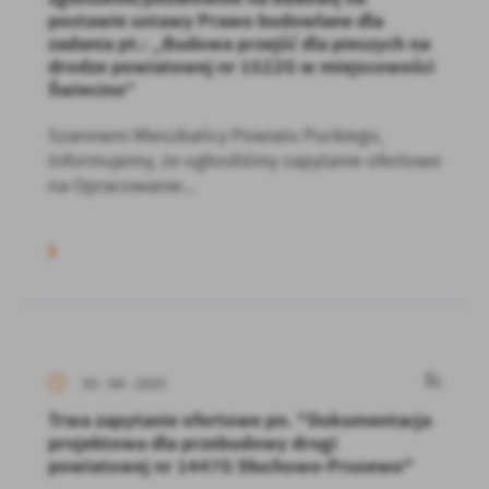
postawie ustawy Prawo budowlane dla
zadania pt.: „Budowa przejść dla pieszych na
drodze powiatowej nr 1522G w miejscowości
Świecino”
Szanowni Mieszkańcy Powiatu Puckiego,
Informujemy, że ogłosiliśmy zapytanie ofertowe
na Opracowanie...
02 - 04 - 2025
Trwa zapytanie ofertowe pn. "Dokumentacja
projektowa dla przebudowy drogi
powiatowej nr 1447G Słuchowo-Prusewo"