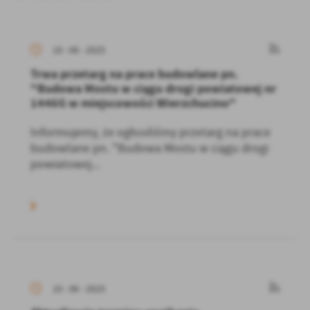
10 - 06 - 2025
Trwa przetarg na prace budowlane pn.
"Budowa Mostu w ciągu drogi powiatowej nr
1446G w miejscowości Wierzchucino"
Informujemy, że ogłosiliśmy przetarg na prace
budowlane pn. "Budowa Mostu w ciągu drogi
powiatowej...
10 - 06 - 2025