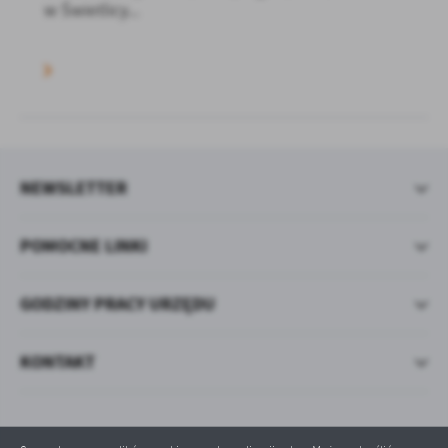
w Świetlicy...
NEWSLETTER
POMOCNE LINKI
GODZINY PRACY URZĘDU
KONTAKT