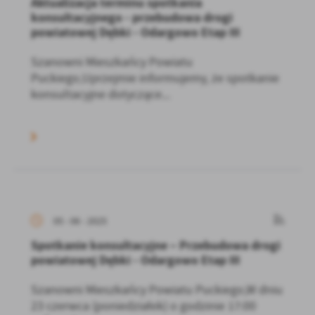
Aktualizacja terminu spotkania
konsultacyjnego - przebudowa drogi
powiatowej Dębki - Odargowo Etap III
Szanowni Mieszkańcy Powiatu
Puckiego,Uprzejmie informujemy, że spotkanie
konsultacyjne dotyczące...
05 - 06 - 2025
Spotkanie konsultacyjne – Przebudowa drogi
powiatowej Dębki - Odargowo Etap III
Szanowni Mieszkańcy Powiatu Puckiego,W dniu
23 czerwca (poniedziałek) o godzinie 17:00