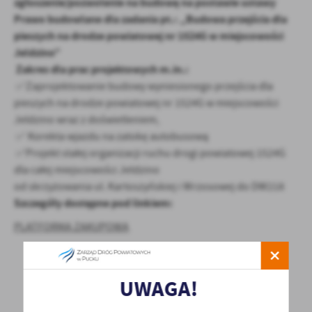
zgłoszenie/pozwolenie na budowę na postawie ustawy
Prawo budowlane dla zadania
pt.: „Budowa przejścia dla
pieszych na drodze powiatowej nr 1524G w miejscowości
Jeldzino”
Zakres dla prac projektowych m.in.:
✅Zaprojektowanie budowy wyniesionego przejścia dla
pieszych na drodze powiatowej nr 1524G w miejscowości
Jeldzino wraz z doświetleniem,
✅ Korekta wjazdu na zatokę autobusową
✅Projekt stałej organizacji ruchu drogi powiatowej 1524G
dla całej miejscowości Jeldzino
od skrzyżowania ul. Kartoszyńskiej i Wrzosowej do DW218
Szczegóły dostępne pod linkiem:
PLATFORMA ZAKUPOWA
UWAGA!