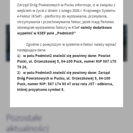
Galeria zdjęć
Zarząd Dróg Powiatowych w Pucku informuje, iż w związku z
wejściem w życie z dniem 1 lutego 2026 r. Krajowego Systemu
e-Faktur (KSeF) - platformy do wystawiania, przesyłania,
otrzymywania i przechowywania faktur, jeżeli mają Państwo
obowiązek wystawienia faktury w KSeF
należy dodatkowo
wypełnić w KSEF pole „Podmiot3”
.
Zgodnie z powyższym w systemie e-faktur należy wpisać
następujące dane:
1) w polu Podmiot2 znaleźć się powinny dane: Powiat
Pucki, ul. Orzeszkowej 5, 84-100 Puck, numer NIP 587 170
78 28,
2) w polu Podmiot3 znaleźć się powinny dane: Zarząd
Dróg Powiatowych w Pucku, ul. Orzeszkowej 5, 84-100
Puck, numer NIP: 587 174 93 47 oraz rola JST - odbiorca,
POWRÓT
UDOSTĘPNIJ
której przypisano symbol 8.
NASTĘPNY
Pozostałe
aktualności