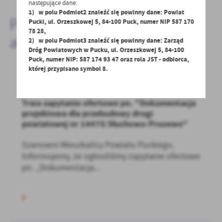
następujące dane:
1) w polu Podmiot2 znaleźć się powinny dane: Powiat
Pozostałe
Pucki, ul. Orzeszkowej 5, 84-100 Puck, numer NIP 587 170
78 28,
aktualności
2) w polu Podmiot3 znaleźć się powinny dane: Zarząd
Dróg Powiatowych w Pucku, ul. Orzeszkowej 5, 84-100
Puck, numer NIP: 587 174 93 47 oraz rola JST - odbiorca,
której przypisano symbol 8.
02 - 04 - 2025
Trwa zapytanie ofertowe pn. "Dokumentacja
projektowa dla przebudowy drogi
powiatowej nr 1447G Słuchowo-Prusewo"
Szanowni Mieszkańcy Powiatu Puckiego,
Informujemy, że ogłosiliśmy zapytanie ofertowe
pn. „Dokumentacja...