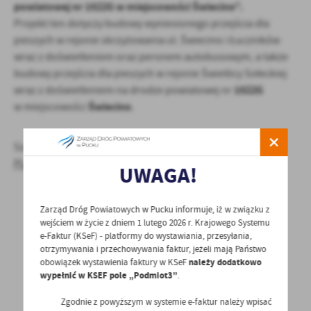
powiatowej nr 1522G w miejscowości Świecino”.
Projekt ten dotyczy budowy wyniesionego przejścia dla
pieszych w rejonie skrzyżowania ul. Świecino i Łuczników
wraz z doświetleniem oraz peronem autobusowym, a także
budowy przejścia dla pieszych w rejonie Świetlicy Sołeckiej
1522G
wraz z doświetleniem na drodze powiatowej nr
Świecino
w miejscowości
.
Szczegóły dostępne pod linkiem:
PLATFORMA ZAKUPOWA
UWAGA!
Zarząd Dróg Powiatowych w Pucku informuje, iż w związku z
wejściem w życie z dniem 1 lutego 2026 r. Krajowego Systemu
e-Faktur (KSeF) - platformy do wystawiania, przesyłania,
otrzymywania i przechowywania faktur, jeżeli mają Państwo
obowiązek wystawienia faktury w KSeF
należy dodatkowo
POWRÓT
UDOSTĘPNIJ
wypełnić w KSEF pole „Podmiot3”
.
POPRZEDNI
NASTĘPNY
Zgodnie z powyższym w systemie e-faktur należy wpisać