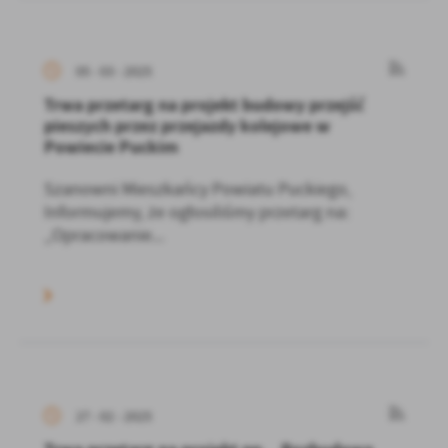
05 - 03 - 2025
Trwa przetarg na projekt budowy przejść
pieszych przez przejazdy kolejowe w
Powiecie Puckim
Szanowni Mieszkańcy Powiatu Puckiego,
Informujemy, że ogłosiliśmy przetarg na:
„Opracowanie...
27 - 02 - 2025