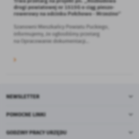
Trwa przetarg na projekt pn. „Rozbudowa
drogi powiatowej nr 1515G o ciąg pieszo-
rowerowy na odcinku Połchowo - Mrzezino”
Szanowni Mieszkańcy Powiatu Puckiego,
informujemy, że ogłosiliśmy przetarg
na Opracowanie dokumentacji...
NEWSLETTER
POMOCNE LINKI
GODZINY PRACY URZĘDU