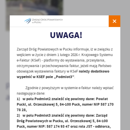
UWAGA!
Zarząd Dróg Powiatowych w Pucku informuje, iż w związku z
POWRÓT
UDOSTĘPNIJ
wejściem w życie z dniem 1 lutego 2026 r. Krajowego Systemu
e-Faktur (KSeF) - platformy do wystawiania, przesyłania,
otrzymywania i przechowywania faktur, jeżeli mają Państwo
POPRZEDNI
NASTĘPNY
obowiązek wystawienia faktury w KSeF
należy dodatkowo
wypełnić w KSEF pole „Podmiot3”
.
Pozostałe
Zgodnie z powyższym w systemie e-faktur należy wpisać
następujące dane:
aktualności
1) w polu Podmiot2 znaleźć się powinny dane: Powiat
Pucki, ul. Orzeszkowej 5, 84-100 Puck, numer NIP 587 170
78 28,
2) w polu Podmiot3 znaleźć się powinny dane: Zarząd
Dróg Powiatowych w Pucku, ul. Orzeszkowej 5, 84-100
10 - 04 - 2025
Puck, numer NIP: 587 174 93 47 oraz rola JST - odbiorca,